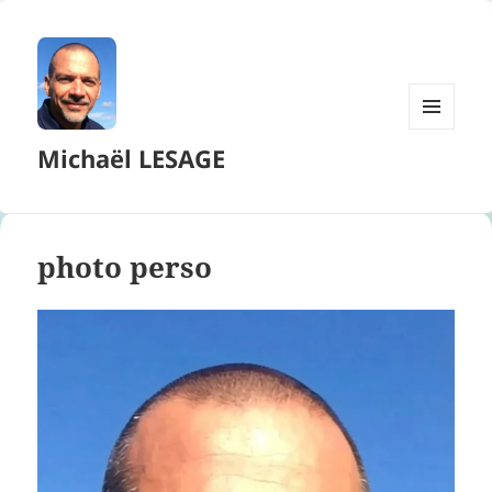
MENU
Michaël LESAGE
ET
WIDGETS
photo perso